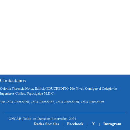
Contáctanos
Colonia Florencia Norte, Edificio EDUCREDITO 2do Nivel, Contiguo al Colegio de
Ingenieros Civiles, Tegucigalpa M.D.C.
Tel: +504 2209-5356, +504 2209-5357, +504 2209-5358, +504 2209-5359
ONCAE | Todos los Derechos Reservados, 2024
Redes Sociales
Facebook
X
Instagram